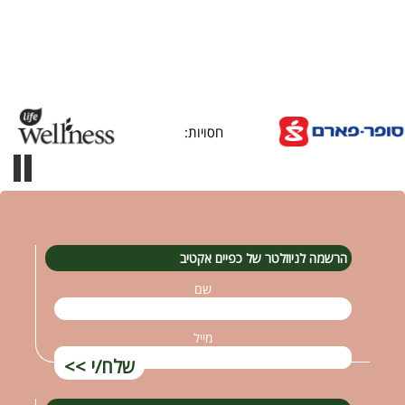
חסויות:
הרשמה לניוזלטר של כפיים אקטיב
שם
מייל
שלח/י >>